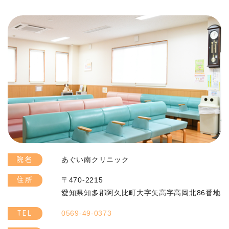
あぐい南クリニック
院名
〒470-2215
住所
愛知県知多郡阿久比町大字矢高字高岡北86番地
0569-49-0373
TEL