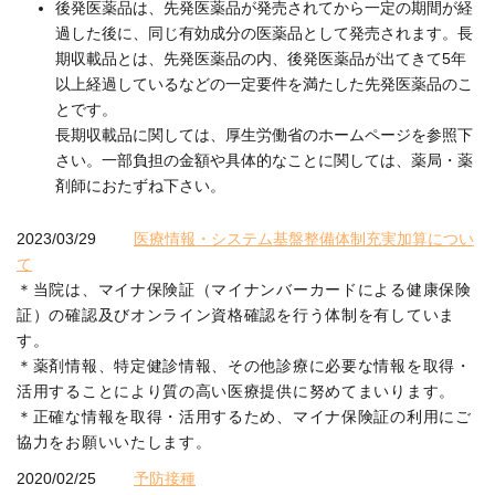
後発医薬品は、先発医薬品が発売されてから一定の期間が経
過した後に、同じ有効成分の医薬品として発売されます。長
期収載品とは、先発医薬品の内、後発医薬品が出てきて5年
以上経過しているなどの一定要件を満たした先発医薬品のこ
とです。
長期収載品に関しては、厚生労働省のホームページを参照下
さい。一部負担の金額や具体的なことに関しては、薬局・薬
剤師におたずね下さい。
2023/03/29
医療情報・システム基盤整備体制充実加算につい
て
＊当院は、マイナ保険証（マイナンバーカードによる健康保険
証）の確認及びオンライン資格確認を行う体制を有していま
す。
＊薬剤情報、特定健診情報、その他診療に必要な情報を取得・
活用することにより質の高い医療提供に努めてまいります。
＊正確な情報を取得・活用するため、マイナ保険証の利用にご
協力をお願いいたします。
2020/02/25
予防接種